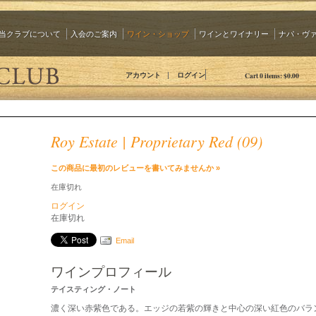
当クラブについて
入会のご案内
ワイン・ショップ
ワインとワイナリー
ナパ・ヴ
The 90 Plus Wine Club Jp
アカウント
ログイン
Cart
0
items:
$0.00
Roy Estate | Proprietary Red (09)
この商品に最初のレビューを書いてみませんか »
在庫切れ
ログイン
在庫切れ
Email
ワインプロフィール
テイスティング・ノート
濃く深い赤紫色である。エッジの若紫の輝きと中心の深い紅色のバラ