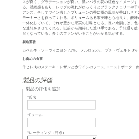
スが良く、グラデーションが良い。濃いバラの花の紅色をイメージす
る。濃縮感もあり、レッグの流れがゆっくりとブラックチェリーや干
アンズ、そしてワイン煮したプリューンの香に樽の風味が香ばしさと
モーキーさを作ってくれる。ボリュームある果実味と心地良く、酸味
一体化していて、それが豊かな果実の甘味となる。長い余韻には、色
な連想をさせてくれる。以前から期待した造り手である。予想通り益
旨くなっている。多くのファンがいることがわかる気がする。
製造要旨
カベルネ・ソーヴィニヨン 71%、 メルロ 26%、 プチ・ヴェルド 3%
お薦めの食事
牛ヒレ肉のステーキ・レザンと赤ワインのソース, ローストポーク・
製品の評価
製品の評価を追加
*氏名
*Eメール
*レーティング（評点）