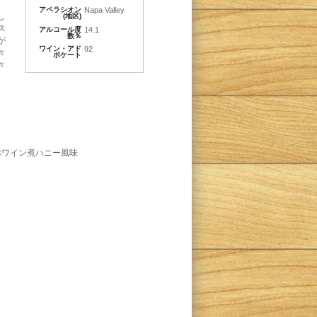
アペラシオン
Napa Valley
し
(地区)
ス
アルコール度
14.1
数％
が
ワイン・アド
92
々
ボケート
々
赤ワイン煮ハニー風味