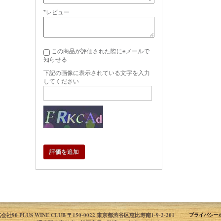
*レビュー
この商品が評価された際にeメールで
知らせる
下記の画像に表示されている文字を入力
してください
評価を追加
会社90 PLUS WINE CLUB 〒150-0022 東京都渋谷区恵比寿南1-9-2-201
プライバシー