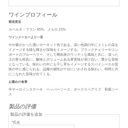
ワインプロフィール
製造要旨
カベルネ・フラン 85%、メルロ 15%
ワインメーカーより一言
やや紫がかった濃いガーネット色である。深い色調の中にスミレの花を
イメージする様な輝きが深海をイメージする。ブラックチェリーやコン
ポートのブルーベリー、そして樽由来のウッディな風味と共に、湿った
土の香も程良い。酸味とボリュームある果実味が溶け合い、豊かな旨味
となっている。味わいの中にも干し草をイメージするスパイシーさが旨
味の中に感じられる。品種の個性が十分にいかされる味わい。時間と共
にこなれた旨味が出てくる。
お薦めの食事
牛サーロインステーキ ペッパーソース、ポークスペアリブ 和風ソー
ス
製品の評価
製品の評価を追加
*氏名