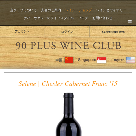
当クラブについて
入会のご案内
ワイン・ショップ
ワインとワイナリー
ナパ・ヴァレーのライフスタイル
ブログ
お問い合わせ
アカウント
ログイン
Cart
0
items:
$0.00
The 
Selene | Chesler Cabernet Franc '15