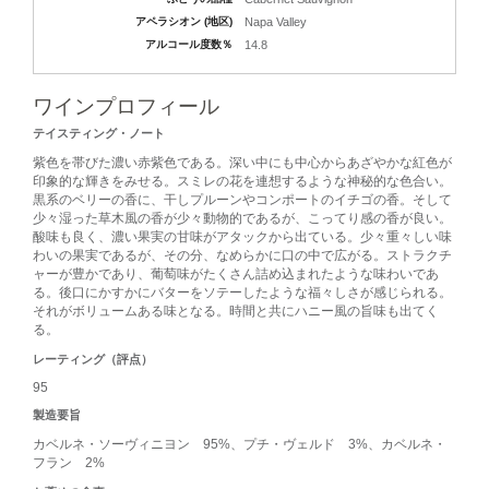
アペラシオン (地区)
Napa Valley
アルコール度数％
14.8
ワインプロフィール
テイスティング・ノート
紫色を帯びた濃い赤紫色である。深い中にも中心からあざやかな紅色が
印象的な輝きをみせる。スミレの花を連想するような神秘的な色合い。
黒系のベリーの香に、干しプルーンやコンポートのイチゴの香。そして
少々湿った草木風の香が少々動物的であるが、こってり感の香が良い。
酸味も良く、濃い果実の甘味がアタックから出ている。少々重々しい味
わいの果実であるが、その分、なめらかに口の中で広がる。ストラクチ
ャーが豊かであり、葡萄味がたくさん詰め込まれたような味わいであ
る。後口にかすかにバターをソテーしたような福々しさが感じられる。
それがボリュームある味となる。時間と共にハニー風の旨味も出てく
る。
レーティング（評点）
95
製造要旨
カベルネ・ソーヴィニヨン 95%、プチ・ヴェルド 3%、カベルネ・
フラン 2%