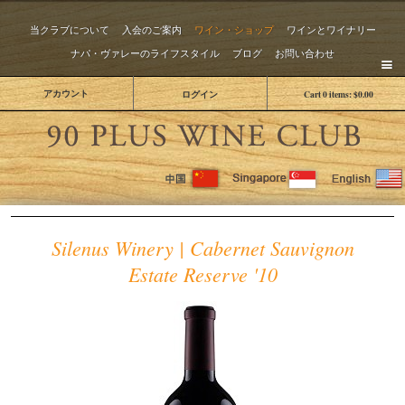
当クラブについて
入会のご案内
ワイン・ショップ
ワインとワイナリー
ナパ・ヴァレーのライフスタイル
ブログ
お問い合わせ
アカウント
ログイン
Cart
0
items:
$0.00
The 
Silenus Winery | Cabernet Sauvignon
Estate Reserve '10