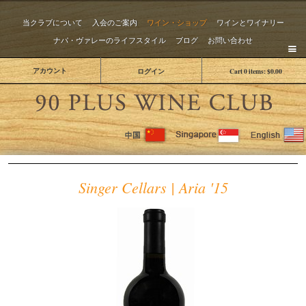
当クラブについて
入会のご案内
ワイン・ショップ
ワインとワイナリー
ナパ・ヴァレーのライフスタイル
ブログ
お問い合わせ
アカウント
ログイン
Cart
0
items:
$0.00
The 
Singer Cellars | Aria '15