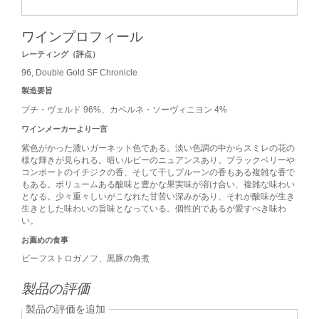
ワインプロフィール
レーティング（評点）
96, Double Gold SF Chronicle
製造要旨
プチ・ヴェルド 96%、カベルネ・ソーヴィニヨン 4%
ワインメーカーより一言
紫色がかった濃いガーネット色である。淡い色調の中からスミレの花の
様な輝きが見られる。暗いルビーのニュアンスあり。ブラックベリーや
コンポートのイチジクの香、そして干しプルーンの香もある複雑な香で
もある。ボリュームある酸味と豊かな果実味が溶け合い、複雑な味わい
となる。少々重々しいがこなれた甘苦い深みがあり、それが酸味が生き
生きとした味わいの旨味となっている。個性的であるが愛すべき味わ
い。
お薦めの食事
ビーフストロガノフ、黒豚の角煮
製品の評価
製品の評価を追加