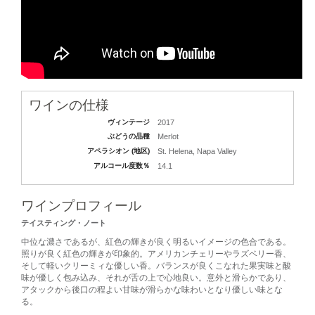
ワインの仕様
ヴィンテージ
2017
ぶどうの品種
Merlot
アペラシオン (地区)
St. Helena, Napa Valley
アルコール度数％
14.1
ワインプロフィール
テイスティング・ノート
中位な濃さであるが、紅色の輝きが良く明るいイメージの色合である。
照りが良く紅色の輝きが印象的。アメリカンチェリーやラズベリー香、
そして軽いクリーミィな優しい香。バランスが良くこなれた果実味と酸
味が優しく包み込み、それが舌の上で心地良い。意外と滑らかであり、
アタックから後口の程よい甘味が滑らかな味わいとなり優しい味とな
る。