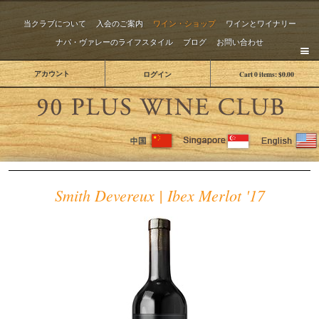
当クラブについて
入会のご案内
ワイン・ショップ
ワインとワイナリー
ナパ・ヴァレーのライフスタイル
ブログ
お問い合わせ
アカウント
ログイン
Cart
0
items:
$0.00
The 
Smith Devereux | Ibex Merlot '17