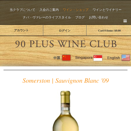
当クラブについて
入会のご案内
ワイン・ショップ
ワインとワイナリー
ナパ・ヴァレーのライフスタイル
ブログ
お問い合わせ
アカウント
ログイン
Cart
0
items:
$0.00
The 
Somerston | Sauvignon Blanc '09