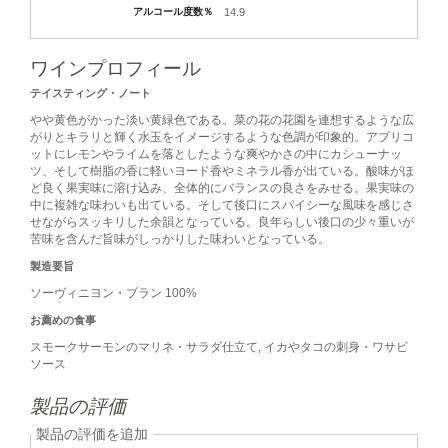
アルコール度数％
14.9
ワインプロフィール
テイスティング・ノート
やや黄色がかった淡い黄緑色である。菜の花の花園を連想するような広
がりとキラリと輝く水玉をイメージするような色調が印象的。アプリコ
ットにレモンやライムを落としたような爽やかさの中にカシューナッ
ツ、そして樹脂の香に軽いヨード香やミネラル香が出ている。酸味がほ
ど良く果実味に溶け込み、全体的にバランスの良さをみせる。果実味の
中に複雑な味わいも出ている。そして後口にスパイシーな風味を感じさ
せながらスッキリした余韻となっている。良年らしい後口の少々重いが
苦味を含んだ旨味がしっかりした味わいとなっている。
製造要旨
ソーヴィニヨン・ブラン 100%
お薦めの食事
スモークサーモンのマリネ・サラダ仕立て, イカやタコの刺身・ワサビ
ソース
製品の評価
製品の評価を追加