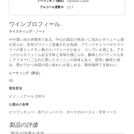
アペラシオン (地区)
Sonoma Coast
アルコール度数％
13.7
ワインプロフィール
テイスティング・ノート
やや濃いめの赤紫色である。中心の真紅の色合いに深みとボリューム感
が見られ、良年のワインと想像される色調。ブラックチェリーやラズベ
リーの香とシナモン風のスパイシーさがあり、コンプレを感じる。アタ
ックからボリュームある甘味と旨味が感じられ、酸味とのバランスも良
くアフターにこなれた熟したタンニンの旨味もあり、程良い酸味と絡
み、豊かでかつ余韻の長い味わいが楽しめる。期待感持てる味わい。
レーティング（評点）
95
製造要旨
ピノ・ノアール 100％
お薦めの食事
ビーフシチュー・赤ワインベース、ポークのロースト・甘辛ソース
製品の評価
製品の評価を追加