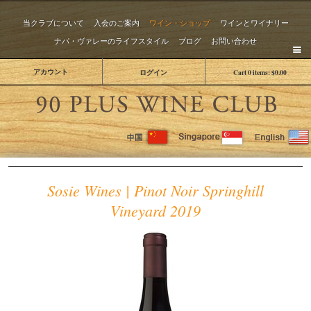
当クラブについて
入会のご案内
ワイン・ショップ
ワインとワイナリー
ナパ・ヴァレーのライフスタイル
ブログ
お問い合わせ
アカウント
ログイン
Cart
0
items:
$0.00
The 
Sosie Wines | Pinot Noir Springhill
Vineyard 2019