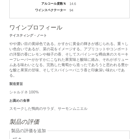
アルコール度数％
14.6
ワインスペクテーター
94
ワインプロフィール
テイスティング・ノート
やや濃い目の黄緑色である。かすかに黄金の輝きが感じられる。重々し
い色合いであるが、菜の花をイメージする。アプリコットやコンポート
の洋梨の香にレモンや柚子の香、そしてスパイシーな樽由来のスモーキ
ーフレーバーがかすかにこなれた果実味と酸味に絡み、それがボリュー
ムある味わいとなる。完熟した葡萄から造ったであろうと思われる豊か
な酸と果実の甘味、そしてスパイシーバニラ香と印象深い味わいであ
る。
製造要旨
シャルドネ 100%
お薦めの食事
スモークした鴨肉のサラダ、サーモンムニエル
製品の評価
製品の評価を追加