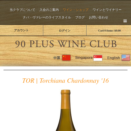
当クラブについて
入会のご案内
ワイン・ショップ
ワインとワイナリー
ナパ・ヴァレーのライフスタイル
ブログ
お問い合わせ
アカウント
ログイン
Cart
0
items:
$0.00
The 
TOR | Torchiana Chardonnay '16