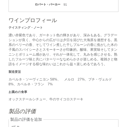
ロバート・パーカー
91
ワインプロフィール
テイスティング・ノート
濃い赤紫色であり、ガーネット色の輝きがあり、深みもある。グラデー
ションが良く、中心からの広がりは夕日を浴びた大海原を連想する。黒
系のベリーの香、そしてワイン煮した干しプルーンの香に焦がした木の
子風のスパイシーさとスモーキーさが印象的。酸味、果実味そしてタン
ニンとボリューム感があり、それが一体化して、丸みを感じさせる。熟
したフルーツ味と共にバターリーななめらかさが楽しめる。複雑さと物
語をイメージする様な味わいはこれから益々楽しめるであろう。
製造要旨
カベルネ・ソーヴィニヨン 58%、 メルロ 27%、プチ・ヴェルド
8%、カベルネ・フラン 7%
お薦めの食事
オックステールシチュー、牛のサイコロステーキ
製品の評価
製品の評価を追加