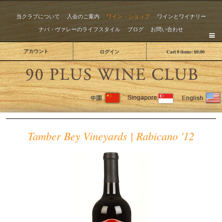
当クラブについて
入会のご案内
ワイン・ショップ
ワインとワイナリー
ナパ・ヴァレーのライフスタイル
ブログ
お問い合わせ
アカウント
ログイン
Cart
0
items:
$0.00
The 
Tamber Bey Vineyards | Rabicano '12