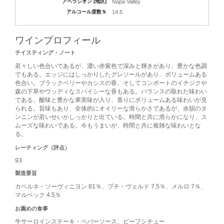
アペラシオン (地区)
Napa Valley
アルコール度数％
14.5
ワインプロフィール
テイスティング・ノート
若々しい色合いであるが、濃い赤紫色で深みと輝きがあり、豊かな色調
でもある。エッジにはしっかりしたグレソールがあり、ボリュームある
色合い。ブラックベリーやカシスの香、そしてコンポートのイチジクや
森の下草やウッディなスパイシーな香もある。バランスの取れた味わい
である。酸味と豊かな果実味が入り、香りにボリュームある味わいが見
られる。旨味もあり、全体的にオイリーな滑らかさであるが、余韻のタ
ンニンが若いせいかしっかりと出ている。時間と共に滑らかになり、ス
ムーズな味わいである。今もうまいが、時間と共に複雑な味わいとな
る。
レーティング（評点）
93
製造要旨
カベルネ・ソーヴィニヨン 81％、プチ・ヴェルド 7.5％、メルロ 7％、
マルベック 4.5％
お薦めの食事
牛サーロインステーキ・ペパーソース、ビーフシチュー