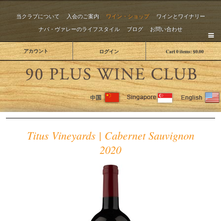
当クラブについて
入会のご案内
ワイン・ショップ
ワインとワイナリー
ナパ・ヴァレーのライフスタイル
ブログ
お問い合わせ
アカウント
ログイン
Cart
0
items:
$0.00
The 
Titus Vineyards | Cabernet Sauvignon
2020