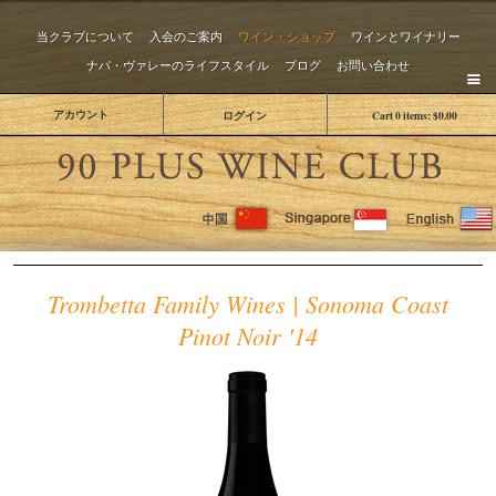
当クラブについて
入会のご案内
ワイン・ショップ
ワインとワイナリー
ナパ・ヴァレーのライフスタイル
ブログ
お問い合わせ
アカウント
ログイン
Cart
0
items:
$0.00
The 
Trombetta Family Wines | Sonoma Coast
Pinot Noir '14