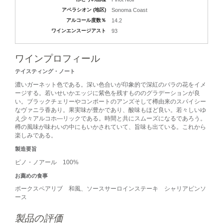
アペラシオン (地区)
Sonoma Coast
アルコール度数％
14.2
ワインエンスージアスト
93
ワインプロフィール
テイスティング・ノート
濃いガーネット色である。深い色合いが印象的で深紅のバラの花をイメ
ージする。若いせいかエッジに紫色を残すもののグラデーションが良
い。ブラックチェリーやコンポートのアンズそして樽由来のスパイシー
なヴァニラ香あり。果実味が豊かであり、酸味もほど良い。若々しいゆ
え少々アルコホ―リックである。時間と共にスムーズになるであろう。
樽の風味が味わいの中にもいかされていて、旨味も出ている。これから
楽しみである。
製造要旨
ピノ・ノアール 100%
お薦めの食事
ポークスペアリブ 和風、ソースサーロインステーキ シャリアピンソ
ース
製品の評価