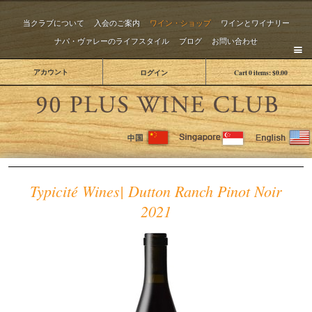
当クラブについて
入会のご案内
ワイン・ショップ
ワインとワイナリー
ナパ・ヴァレーのライフスタイル
ブログ
お問い合わせ
アカウント
ログイン
Cart
0
items:
$0.00
The 
Typicité Wines| Dutton Ranch Pinot Noir
2021