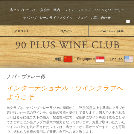
当クラブについて
入会のご案内
ワイン・ショップ
ワインとワイナリー
ナパ・ヴァレーのライフスタイル
ブログ
お問い合わせ
アカウント
ログイン
Cart
0
items:
$0.00
The 
ナパ・ヴァレー初
インターナショナル・ワインクラブへ
ようこそ
当クラブは、ナパ・ヴァレー及びその周辺から、評点90点以上を基準にクラブが
選び抜いた一流のワインを、会員の皆様へ提供して参ります。個人で入手される
よりはるかに低コストの輸入・配送費用にて、定期的にワインを受け取ることが
できますことが当クラブの最大の魅力となっております。お受け取りいただいた
ワインの中でお気に召されたワインは、当サイトから再オーダーすることも可能
で、それらも同様の費用にて直接ご自宅へお届け致します。