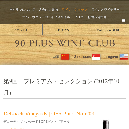
当クラブについて
入会のご案内
ワイン・ショップ
ワインとワイナリー
ナパ・ヴァレーのライフスタイル
ブログ
お問い合わせ
アカウント
ログイン
Cart
0
items:
$0.00
The 
第9回 プレミアム・セレクション (2012年10
月)
DeLoach Vineyards | OFS Pinot Noir '09
デローチ・ヴィンヤード | OFSピノ・ノアール