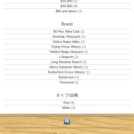
$20-$40
(2)
$40-$80
(8)
$80 and above
(2)
Brand
90 Plus Wine Club
(1)
Anomaly Vineyards
(1)
Antica Napa Valley
(1)
Flying Horse Winery
(1)
Hidden Ridge Vineyard
(1)
L'Angevin
(1)
Long Meadow Ranch
(1)
Merry Edwards Winery
(1)
Rutherford Grove Winery
(1)
Somerston
(1)
Tournesol
(1)
タイプ/品種
Red
(9)
White
(2)