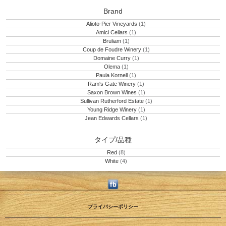
Brand
Alioto-Pier Vineyards
(1)
Amici Cellars
(1)
Bruliam
(1)
Coup de Foudre Winery
(1)
Domaine Curry
(1)
Olema
(1)
Paula Kornell
(1)
Ram's Gate Winery
(1)
Saxon Brown Wines
(1)
Sullivan Rutherford Estate
(1)
Young Ridge Winery
(1)
Jean Edwards Cellars
(1)
タイプ/品種
Red
(8)
White
(4)
プライバシーポリシー