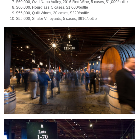
$60,000, Ovid Napa Valley, 2016 Red Wine, 5 cases, $1,000/bottle
$60,000, Hourglass, 5 cases, $1,000/bottle
$55,000, Quilt Wines, 20 cases, $229/bottle
$55,000, Shafer Vineyards, 5 cases, $916/bottle