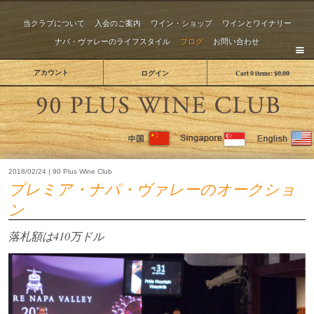
当クラブについて
入会のご案内
ワイン・ショップ
ワインとワイナリー
ナパ・ヴァレーのライフスタイル
ブログ
お問い合わせ
アカウント
ログイン
Cart
0
items:
$0.00
The 
2018/02/24 | 90 Plus Wine Club
プレミア・ナパ・ヴァレーのオークショ
ン
落札額は410万ドル