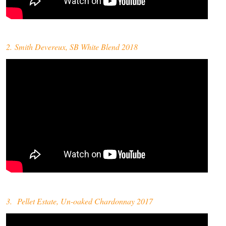
2. Smith Devereux, SB White Blend 2018
3. Pellet Estate, Un-oaked Chardonnay 2017