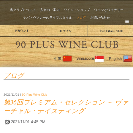
当クラブについて
入会のご案内
ワイン・ショップ
ワインとワイナリー
ナパ・ヴァレーのライフスタイル
ブログ
お問い合わせ
アカウント
ログイン
Cart
0
items:
$0.00
The 
ブログ
2021/11/01 |
90 Plus Wine Club
第36回プレミアム・セレクション ～ ヴァ
ーチャル・テイスティング
2021/11/01 4:45 PM