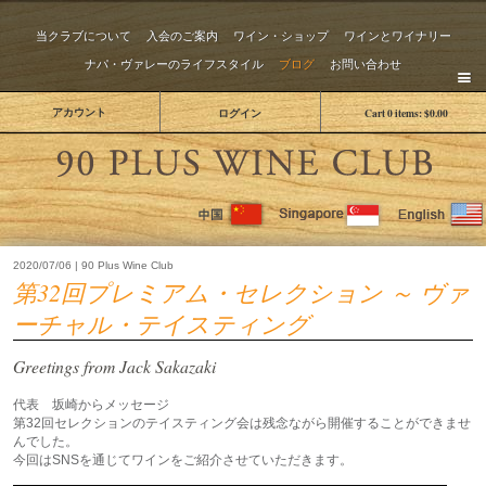
当クラブについて
入会のご案内
ワイン・ショップ
ワインとワイナリー
ナパ・ヴァレーのライフスタイル
ブログ
お問い合わせ
アカウント
ログイン
Cart
0
items:
$0.00
The 
2020/07/06 | 90 Plus Wine Club
第32回プレミアム・セレクション ～ ヴァ
ーチャル・テイスティング
Greetings from Jack Sakazaki
代表 坂崎からメッセージ
第32回セレクションのテイスティング会は残念ながら開催することができませ
んでした。
今回はSNSを通じてワインをご紹介させていただきます。