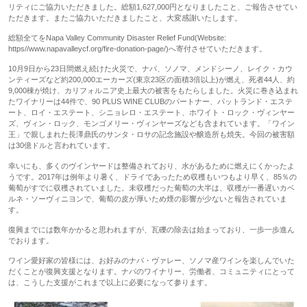
リティにご協力いただきました。総額1,627,000円となりましたこと、ご報告させてい
ただきます。またご協力いただきましたこと、大変感謝いたします。
総額全てをNapa Valley Community Disaster Relief Fund(Website:
https//www.napavalleycf.org/fire-donation-page/)へ寄付させていただきます。
10月9日から23日間燃え続けた火災で、ナパ、ソノマ、メンドシーノ、レイク・カウ
ンティーズなど約200,000エーカーズ(東京23区の面積3倍以上)が燃え、死者44人、約
9,000棟が焼け、カリフォルニア史上最大の被害をもたらしました。火災に巻き込まれ
たワイナリーは44件で、90 PLUS WINE CLUBのパートナー、パットランド・エステ
ート、ロイ・エステート、シニョレロ・エステート、ホワイト・ロック・ヴィンヤー
ズ、ヴィン・ロック、モンゴメリー・ヴィンヤーズなども含まれています。「ワイン
王」で親しまれた長澤鼎氏のサンタ・ロサの記念施設や醸造所も焼失。今回の被害額
は30億ドルと言われています。
幸いにも、多くのヴインヤードは整備されており、水があるために燃えにくかったよ
うです。2017年は例年より暑く、ドライであったため収穫もいつもより早く、85％の
葡萄がすでに収穫されていました。未収穫だった葡萄の大半は、収穫が一番遅いカベ
ルネ・ソーヴィニヨンで、葡萄の皮が厚いため煙の影響が少ないと報告されていま
す。
復興までには数年かかると思われますが、瓦礫の除去は始まっており、一歩一歩進ん
でおります。
ワイン愛好家の皆様には、お好みのナパ・ヴァレー、ソノマ産ワインを楽しんでいた
だくことが復興支援となります。ナパのワイナリー、労働者、コミュニティにとって
は、こうした支援がこれまで以上に必要になって参ります。