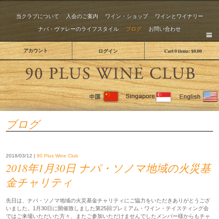
当クラブについて
入会のご案内
ワイン・ショップ
ワインとワイナリー
ナパ・ヴァレーのライフスタイル
ブログ
お問い合わせ
アカウント
ログイン
Cart
0
items:
$0.00
The 
ブログ
2018/03/12 |
90 Plus Wine Club
2018年1月30日 ナパ・ソノマ地域の火災基
金チャリティ
先日は、ナパ・ソノマ地域の火災基金チャリティにご協力をいただきありがとうござ
いました。1月30日に開催致しました第25回プレミアム・ワイン・テイスティング会
ではご来場いただいた方々、またご参加いただけませんでしたメンバー様からもチャ