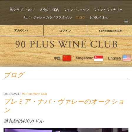
当クラブについて
入会のご案内
ワイン・ショップ
ワインとワイナリー
ナパ・ヴァレーのライフスタイル
ブログ
お問い合わせ
アカウント
ログイン
Cart
0
items:
$0.00
The 
ブログ
2018/02/24 |
90 Plus Wine Club
プレミア・ナパ・ヴァレーのオークショ
ン
落札額は410万ドル