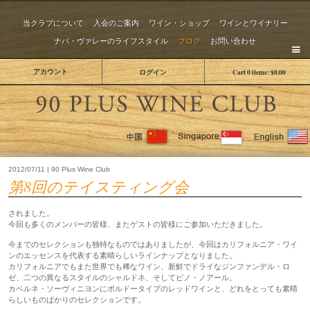
当クラブについて
入会のご案内
ワイン・ショップ
ワインとワイナリー
ナパ・ヴァレーのライフスタイル
ブログ
お問い合わせ
アカウント
ログイン
Cart
0
items:
$0.00
The 
2012/07/11 | 90 Plus Wine Club
第8回のテイスティング会
されました。
今回も多くのメンバーの皆様、またゲストの皆様にご参加いただきました。
今までのセレクションも独特なものではありましたが、今回はカリフォルニア・ワイ
ンのエッセンスを代表する素晴らしいラインナップとなりました。
カリフォルニアでもまた世界でも稀なワイン、新鮮でドライなジンファンデル・ロ
ゼ、二つの異なるスタイルのシャルドネ、そしてピノ・ノアール。
カベルネ・ソーヴィニヨンにボルドータイプのレッドワインと、どれをとっても素晴
らしいものばかりのセレクションです。