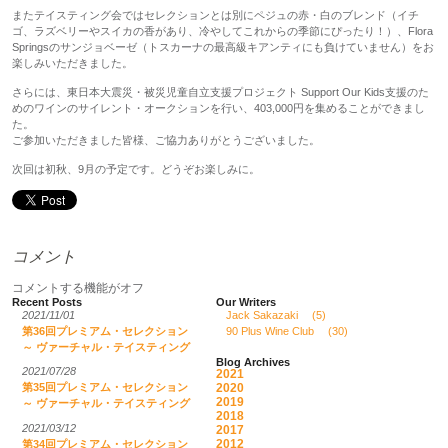
またテイスティング会ではセレクションとは別にペジュの赤・白のブレンド（イチ
ゴ、ラズベリーやスイカの香があり、冷やしてこれからの季節にぴったり！）、Flora
Springsのサンジョベーゼ（トスカーナの最高級キアンティにも負けていません）をお
楽しみいただきました。
さらには、東日本大震災・被災児童自立支援プロジェクト Support Our Kids支援のた
めのワインのサイレント・オークションを行い、403,000円を集めることができまし
た。
ご参加いただきました皆様、ご協力ありがとうございました。
次回は初秋、9月の予定です。どうぞお楽しみに。
コメント
コメントする機能がオフ
Recent Posts
Our Writers
2021/11/01
Jack Sakazaki
(5)
第36回プレミアム・セレクション
90 Plus Wine Club
(30)
～ ヴァーチャル・テイスティング
Blog Archives
2021/07/28
2021
2020
第35回プレミアム・セレクション
2019
～ ヴァーチャル・テイスティング
2018
2021/03/12
2017
2012
第34回プレミアム・セレクション