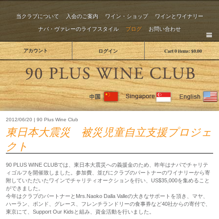
当クラブについて
入会のご案内
ワイン・ショップ
ワインとワイナリー
ナパ・ヴァレーのライフスタイル
ブログ
お問い合わせ
アカウント
ログイン
Cart
0
items:
$0.00
The 
2012/06/20 | 90 Plus Wine Club
東日本大震災 被災児童自立支援プロジェ
クト
90 PLUS WINE CLUBでは、東日本大震災への義援金のため、昨年はナパでチャリテ
ィゴルフを開催致しました。参加費、並びにクラブのパートナーのワイナリーから寄
附していただいたワインでチャリティオークションを行い、US$35,000を集めること
ができました。
今年はクラブのパートナーとMrs.Naoko Dalla Valleの大きなサポートを頂き、マヤ、
ハーラン、ボンド、グレース、フレンチランドリーの食事券など40社からの寄付で、
東京にて、Support Our Kidsと組み、資金活動を行いました。