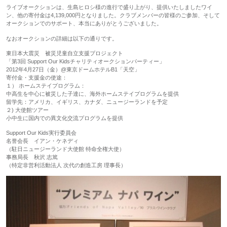
ライブオークションは、生島ヒロシ様の進行で盛り上がり、提供いたしましたワイ
ン、他の寄付金は4,139,000円となりました。クラブメンバーの皆様のご参加、そして
オークションでのサポート、本当にありがとうございました。
なおオークションの詳細は以下の通りです。
東日本大震災 被災児童自立支援プロジェクト
「第3回 Support Our Kidsチャリティオークションパーティー」
2012年4月27日（金）@東京ドームホテルB1「天空」
寄付金・支援金の使途：
１） ホームステイプログラム：
中高生を中心に被災した子達に、海外ホームステイプログラムを提供
留学先：アメリカ、イギリス、カナダ、ニュージーランドを予定
２) 大使館ツアー
小中生に国内での異文化交流プログラムを提供
Support Our Kids実行委員会
名誉会長 イアン・ケネディ
（駐日ニュージーランド大使館 特命全権大使）
事務局長 秋沢 志篤
（特定非営利活動法人 次代の創造工房 理事長）