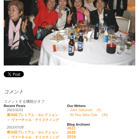
コメント
コメントする機能がオフ
Recent Posts
Our Writers
2021/11/01
Jack Sakazaki
(5)
第36回プレミアム・セレクション
90 Plus Wine Club
(30)
～ ヴァーチャル・テイスティング
Blog Archives
2021/07/28
2021
2020
第35回プレミアム・セレクション
2019
～ ヴァーチャル・テイスティング