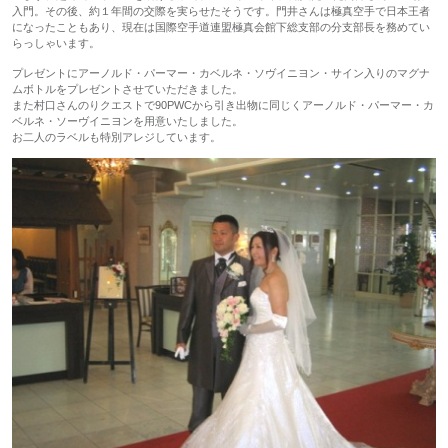
入門。その後、約１年間の交際を実らせたそうです。門井さんは極真空手で日本王者
になったこともあり、現在は国際空手道連盟極真会館下総支部の分支部長を務めてい
らっしゃいます。
プレゼントにアーノルド・パーマー・カベルネ・ソヴイニヨン・サイン入りのマグナ
ムボトルをプレゼントさせていただきました。
また村口さんのりクエストで90PWCから引き出物に同じくアーノルド・パーマー・カ
ベルネ・ソーヴイニヨンを用意いたしました。
お二人のラベルも特別アレジしています。