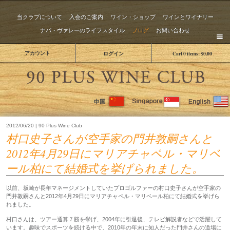
当クラブについて
入会のご案内
ワイン・ショップ
ワインとワイナリー
ナパ・ヴァレーのライフスタイル
ブログ
お問い合わせ
アカウント
ログイン
Cart
0
items:
$0.00
The 
2012/06/20 | 90 Plus Wine Club
村口史子さんが空手家の門井敦嗣さんと
2012年4月29日にマリアチャペル・マリベ
ール柏にて結婚式を挙げられました。
以前、坂崎が長年マネージメントしていたプロゴルファーの村口史子さんが空手家の
門井敦嗣さんと2012年4月29日にマリアチャペル・マリベール柏にて結婚式を挙げら
れました。
村口さんは、ツアー通算７勝を挙げ、2004年に引退後、テレビ解説者などで活躍して
います。趣味でスポーツを続ける中で、2010年の年末に知人だった門井さんの道場に