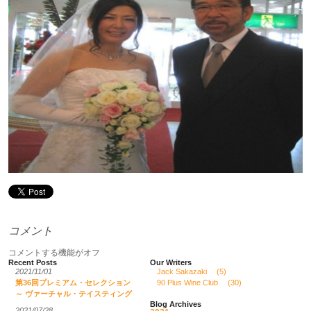
コメント
コメントする機能がオフ
Recent Posts
Our Writers
2021/11/01
Jack Sakazaki
(5)
第36回プレミアム・セレクション
90 Plus Wine Club
(30)
～ ヴァーチャル・テイスティング
Blog Archives
2021/07/28