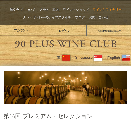
当クラブについて
入会のご案内
ワイン・ショップ
ワインとワイナリー
ナパ・ヴァレーのライフスタイル
ブログ
お問い合わせ
アカウント
ログイン
Cart
0
items:
$0.00
The 
第16回 プレミアム・セレクション