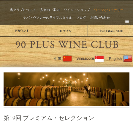
当クラブについて
入会のご案内
ワイン・ショップ
ワインとワイナリー
ナパ・ヴァレーのライフスタイル
ブログ
お問い合わせ
アカウント
ログイン
Cart
0
items:
$0.00
The 
第19回 プレミアム・セレクション