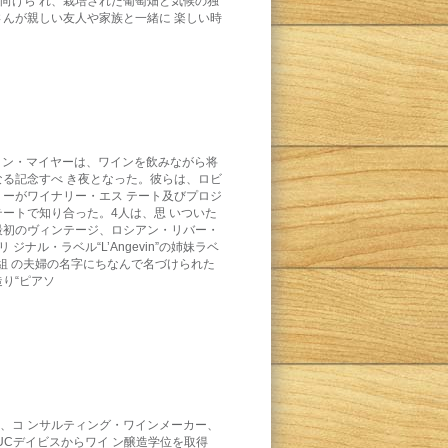
に向けら れ、栽培された葡萄畑と気候の独
さんが親しい友人や家族と一緒に 楽しい時
ノ ン・マイヤーは、ワインを飲みながら将
る記念すべ き夜となった。彼らは、ロビ
がワイナリー・エス テート及びプロジ
ートで知り合った。4人は、思 いついた
初のヴィンテージ、ロシアン・リバー・
ジナル・ラベル“L’Angevin”の姉妹ラベ
た2組 の夫婦の名字にちなんで名づけられた
り“ピアソ
は、コ ンサルティング・ワインメーカー、
Cデイビスからワイ ン醸造学位を取得