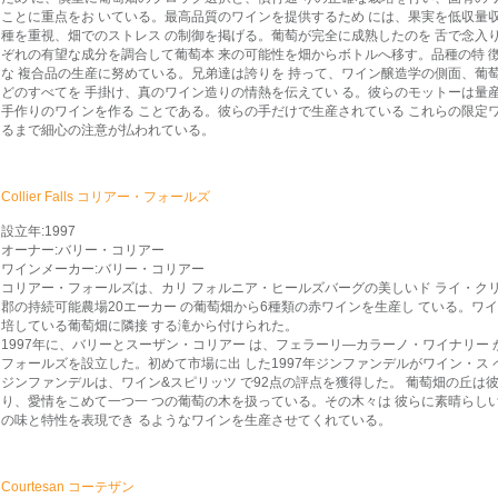
ことに重点をお いている。最高品質のワインを提供するため には、果実を低収量収穫
種を重視、畑でのストレス の制御を掲げる。葡萄が完全に成熟したのを 舌で念入
ぞれの有望な成分を調合して葡萄本 来の可能性を畑からボトルへ移す。品種の特 
な 複合品の生産に努めている。兄弟達は誇りを 持って、ワイン醸造学の側面、葡萄栽
どのすべてを 手掛け、真のワイン造りの情熱を伝えてい る。彼らのモットーは量産
手作りのワインを作る ことである。彼らの手だけで生産されている これらの限定
るまで細心の注意が払われている。
Collier Falls コリアー・フォールズ
設立年:1997
オーナー:バリー・コリアー
ワインメーカー:バリー・コリアー
コリアー・フォールズは、カリ フォルニア・ヒールズバーグの美しいド ライ・
郡の持続可能農場20エーカー の葡萄畑から6種類の赤ワインを生産し ている。ワインの
培している葡萄畑に隣接 する滝から付けられた。
1997年に、バリーとスーザン・コリアー は、フェラーリ―カラーノ・ワイナリ
フォールズを設立した。初めて市場に出 した1997年ジンファンデルがワイン・ス ヘ
ジンファンデルは、ワイン&スピリッツ で92点の評点を獲得した。 葡萄畑の丘
り、愛情をこめて一つ一 つの葡萄の木を扱っている。その木々は 彼らに素晴らし
の味と特性を表現でき るようなワインを生産させてくれている。
Courtesan コーテザン