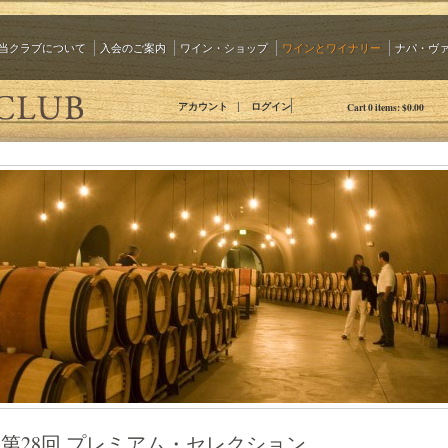
当クラブについて
入会のご案内
ワイン・ショップ
ワインとワイナリー
ナパ・ヴ
The 90 Plus Wine Club Jp
アカウント
ログイン
Cart
0
items:
$0.00
第28回 プレミアム・セレクション