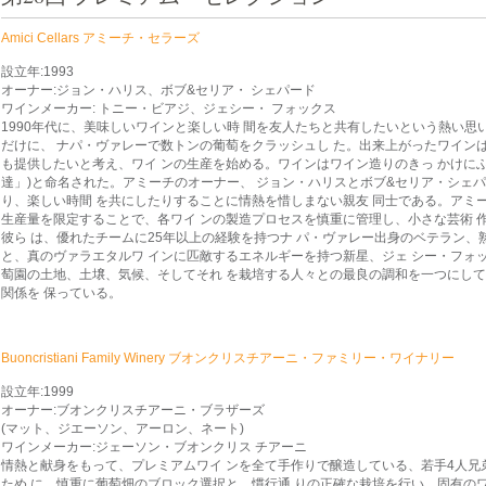
Amici Cellars アミーチ・セラーズ
設立年:1993
オーナー:ジョン・ハリス、ボブ&セリア・ シェパード
ワインメーカー: トニー・ビアジ、ジェシー・ フォックス
1990年代に、美味しいワインと楽しい時 間を友人たちと共有したいという熱い思いを
だけに、 ナパ・ヴァレーで数トンの葡萄をクラッシュし た。出来上がったワイ
も提供したいと考え、ワイ ンの生産を始める。ワインはワイン造りのきっ かけにふさわ
達」)と命名された。アミーチのオーナー、 ジョン・ハリスとボブ&セリア・シェハ
り、楽しい時間 を共にしたりすることに情熱を惜しまない親友 同士である。アミー
生産量を限定することで、各ワイ ンの製造プロセスを慎重に管理し、小さな芸術 
彼ら は、優れたチームに25年以上の経験を持つナ パ・ヴァレー出身のベテラン、
と、真のヴァラエタルワ インに匹敵するエネルギーを持つ新星、ジェ シー・フォ
萄園の土地、土壌、気候、そしてそれ を栽培する人々との最良の調和を一つにして
関係を 保っている。
Buoncristiani Family Winery ブオンクリスチアーニ・ファミリー・ワイナリー
設立年:1999
オーナー:ブオンクリスチアーニ・ブラザーズ
(マット、ジエーソン、アーロン、ネート)
ワインメーカー:ジェーソン・ブオンクリス チアーニ
情熱と献身をもって、プレミアムワイ ンを全て手作りで醸造している、若手4人
ため に、慎重に葡萄畑のブロック選択と、慣行通 りの正確な栽培を行い、固有の