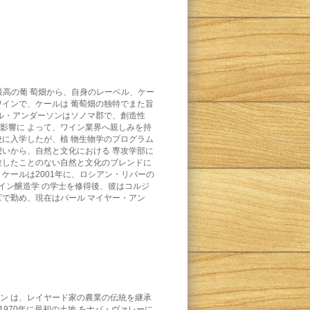
最高の葡 萄畑から、自身のレーベル、ケー
ンで、ケールは 葡萄畑の独特でまた旨
・アンダーソンはソノマ郡で、創造性
の影響に よって、ワイン業界へ親しみを持
に入学したが、植 物生物学のプログラム
想いから、自然と文化における 専攻学部に
験したことのない自然と文化のブレンドに
ケールは2001年に、ロシアン・リバーの
イン醸造学 の学士を修得後、彼はコルジ
゙で勤め、現在はパール マイヤー・アン
ケン は、レイヤード家の農業の伝統を継承
70年に最初の土地 をナパ・ヴァレーに