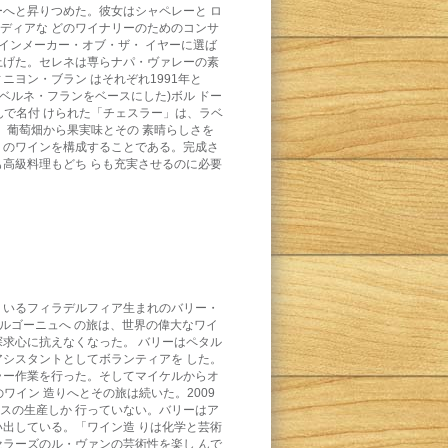
へと昇りつめた。彼女はシャペレーと ロ
ィアディアな どのワイナリーのためのコンサ
インメーカー・オブ・ザ・ イヤーに選ば
げた。セレネは専らナパ・ヴァレーの素
ヨン・ブラン はそれぞれ1991年と
゙ルネ・フランをベースにした)ボル ドー
で名付 けられた「チェスラー」は、ラベ
は、葡萄畑から果実味とその 素晴らしさを
りのワインを構成することである。完成さ
理も高級料理もどち らも充実させるのに必要
 いるフィラデルフィア生まれのバリー・
ブルゴーニュへ の旅は、世界の偉大なワイ
求心に抗えなくなった。 バリーはペタル
シスタントとしてボランティアを した。
セ ラー作業を行った。そしてマイケルからオ
゙のワイン 造りへとその旅は続いた。2009
ースの生産しか 行っていない。バリーはア
い出している。「ワイン造 りは化学と芸術
ラーズのル・ヴァンの芸術性を楽し んで