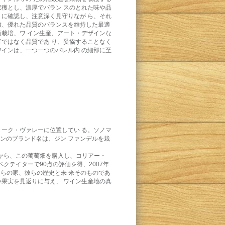
とし、濃厚でバラン スのとれた味や品
りに確認し、注意深く見守りなが ら、それ
徴、優れた品質のバランスを維持した最適
培、ワ イン生産、アート・デザインな
ではなく品質であ り、妥協することなく
ワインは、一つ一つのバレル内 の細部に至
クリーク・ヴァレーに位置してい る。ソノマ
ブランド名は、ジン ファンデルを栽
ー から、この葡萄畑を購入し、コリアー・
゚クテイターで90点の評価を得、2007年
は彼らの家、彼らの歴史と未 来そのものであ
い果実を見返りに与え、 ワイン生産地の真