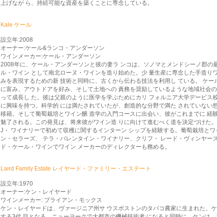
上げなが ら、持続可能な資産を築くことに専念している。
Kale ケール
設立年:2008
オーナー:ケール&ランコ・アンダーソン
ワインメーカー:ケール・アンダーソン
2008年に、ケール・アンダーソンと彼の妻ラ ンコは、ソノマとメンドシーノ郡の
ル・ワイン として南北ローヌ・ワインを造り始めた。少 量生産に専念した手造りワイ
みを表現するための新 技術と同時に、古くから伝わる技法を利用し ている。 ケール
に富み、アウトドアを好み、そして土地への 責務を奨励しているような地域社会
って成長し た。彼は父親のように医学を学ぶためにカリ フォルニア大学デービス校
に興味を持つ。科学的 には満たされていたが、創造的な分野で満た されていない
移籍。そして葡萄栽培とワイン醸 造学の入門コースに出会い、彼がこれまでに 経
魅了される。この発見は、将来彼がワイン造 りに向けて進むべく道を決定づけた。 
J・ ワイナリーで初めて収穫に関するインターン シップを経験する。葡萄栽培とワ
ン・セラーズ、 テラ・バレンタイン・ワイナリー、クリフ・ レード・ヴィンヤース
ド・ケール・ワインでワイン メーカーのディレクターも務める。
Laird Family Estate レイヤード・ファミリー・エステート
設立年:1970
オーナー:ケン・レイヤード
ワインメーカー: ブライアン・モックス
ケン・レイヤードは、ヴァージニア州サ ウスボストンのタバコ農家に生まれた。
する3代 目となる。ニューヨークで大都市の機械技術者 になると同時に、ケンは、19