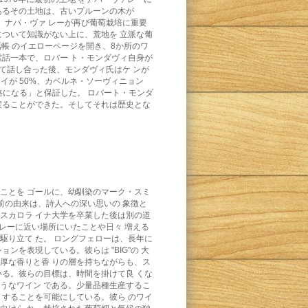
あるその土地は、古いプルーンの木が
ナパ・ヴァ レーが再び葡萄栽培に重要
ついて知識がない上に、荒地を 立派な葡
帳 のイエローページを開き、8か所のワ
一本で、ロバー ト・モンダヴィ自身が
話し合った後、モンダヴィ氏はケ ンが
が 50%、カベルネ・ソーヴィニョン
価格になる」と保証した。 ロバート・モンダ
戻ることができた。そしてそれは歴史とな
ることを ゴールに、幼馴染のマーク・スミ
名前の由来は、詩人への深い思いの 象徴と
サウスカロラ イナ大学を卒業した後は別の道
゙ァレーに近い場所にいたことや日々 増える
駆り立て た。 ロングフェローは、長年に
ンを表現している。彼らは "BIG"の 大
濃厚な香りと香 りの層を持ちながらも、ス
いる。彼らの目標は、時間を掛けて良 くな
うなワイン である。少量品種生産するこ
造りすることを可能にしている。彼ら のワイ