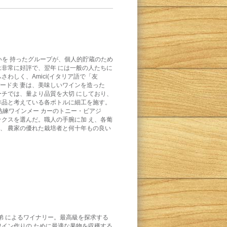
 持ったグループが、個人的貯蔵のため
ンは非常に好評で、翌年 には一般の人たちに
しく、Amici(イタリア語で「友
゚ード夫 妻は、美味しいワインを造った
チでは、量より品質を大切 にしており、
作品と考えている各ボトルに細工を施す。
熟練ワインメー カーのトニー・ビアジ
ックスを選んだ。職人の手腕に加 え、各葡
、 農家の優れた栽培者と何十年もの良い
兄弟 によるワイナリー。最高級を探求する
ワイン作りの ために最適な果物を収穫する