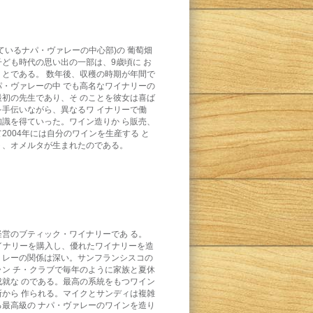
ているナパ・ヴァレーの中心部)の 葡萄畑
子ども時代の思い出の一部は、9歳頃に お
である。 数年後、収穫の時期が年間で
・ヴァレーの中 でも高名なワイナリーの
初の先生であり、そ のことを彼女は喜ば
手伝いながら、異なるワ イナリーで働
知識を得ていった。ワイン造りか ら販売、
て2004年には自分のワインを生産する と
ト、オメルタが生まれたのである。
経営のブティック・ワイナリーであ る。
ワ イナリーを購入し、優れたワイナリーを造
゙ァ レーの関係は深い。サンフランシスコの
ラン チ・クラブで毎年のように家族と夏休
成就な のである。最高の系統をもつワイン
所から 作られる。マイクとサンディは複雑
最高級の ナパ・ヴァレーのワインを造り