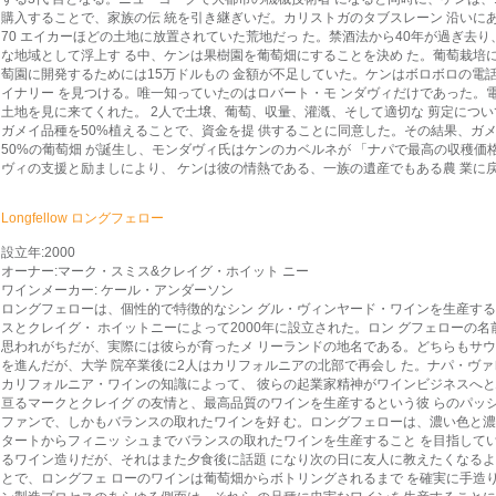
購入することで、家族の伝 統を引き継ぎいだ。カリストガのタブスレーン 沿いに
70 エイカーほどの土地に放置されていた荒地だっ た。禁酒法から40年が過ぎ去り、
な地域として浮上す る中、ケンは果樹園を葡萄畑にすることを決め た。葡萄栽培に
萄園に開発するためには15万ドルもの 金額が不足していた。ケンはボロボロの電話
イナリー を見つける。唯一知っていたのはロバート・モ ンダヴィだけであった。電話
土地を見に来てくれた。 2人で土壌、葡萄、収量、灌漑、そして適切な 剪定について
ガメイ品種を50%植えることで、資金を提 供することに同意した。その結果、ガメイ
50%の葡萄畑 が誕生し、モンダヴィ氏はケンのカベルネが 「ナパで最高の収穫
ヴィの支援と励ましにより、 ケンは彼の情熱である、一族の遺産でもある農 業に
Longfellow ロングフェロー
設立年:2000
オーナー:マーク・スミス&クレイグ・ホイット ニー
ワインメーカー: ケール・アンダーソン
ロングフェローは、個性的で特徴的なシン グル・ヴィンヤード・ワインを生産す
スとクレイグ・ ホイットニーによって2000年に設立された。ロン グフェローの
思われがちだが、実際には彼らが育ったメ リーランドの地名である。どちらも
を進んだが、大学 院卒業後に2人はカリフォルニアの北部で再会し た。ナパ・ウ
カリフォルニア・ワインの知識によって、 彼らの起業家精神がワインビジネスへと
亘るマークとクレイグ の友情と、最高品質のワインを生産するという彼 らのパッショ
ファンで、しかもバランスの取れたワインを好 む。ロングフェローは、濃い色と
タートからフィニッ シュまでバランスの取れたワインを生産すること を目指して
るワイン造りだが、それはまた夕食後に話題 になり次の日に友人に教えたくなるよ
とで、ロングフェ ローのワインは葡萄畑からボトリングされるまで を確実に手