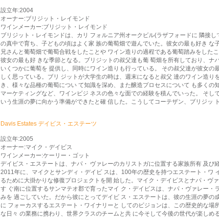
設立年:2004
オーナー:ブリジット・レイモンド
ワインメーカー:ブリジット・レイモンド
ブリジット・レイモンドは、カリ フォルニア州オークビル(ラザフォードに 隣接し
の真中で育ち、子どもの頃はよく家 族の葡萄畑で遊んでいた。彼女の最も好き な
兄さんと葡萄畑で葡萄合戦をしたことや ワイン造りの過程である葡萄踏みをしたこ と
彼女の最も好 きな季節となる。ブリジットの叔父達も葡 萄畑を所有しており、ナパ
いくつかに葡萄を 提供し、同時にワイン造りも行っている。 その叔父達が彼女の最
しく思っている。ブリ ジットが大学生の時は、週末になると叔父 達のワイン造りを
き、様々な品種の葡萄につい て知識を深め、また醸造プロセスについて も多くの
マーケティングなど、ワインビジ ネスの色々な面での経験を積んでいった。 そし
いう生涯の夢に向かう準備ができたと確 信した。こうしてコーテザン、ブリジッ 
Davis Estates デイビス・エステーツ
設立年:2005
オーナー:マイク・デイビス
ワインメーカー:ケーリー・ゴット
デイビス・エステートは、ナパ・ ヴァレーのカリストガに位置する家族所有 及び
2011年に、マイクとサンディ・デイビ スは、100年の歴史を持つエステート・
るために大掛かりな修復プロジェクトを開 始した。マイク・デイビスとナパ・ウ
す ぐ南に位置するサンマテオ郡で育ったマイ ク・デイビスは、ナパ・ヴァレー・
みを 過ごしていた。だから彼にとってデイビ ス・エステートは、彼の生涯の夢の
に フォーカスするエステート・ワイナリーと してのビジョンは、この歴史的な場
な日々 の業務に携わり、世界クラスのチームと共 に今そして今後の世代が楽しめる