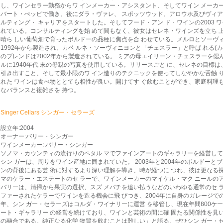
し、ワインセラー勤務からワ インメーカー・アシスタント、そしてワイン メーカー
バート・ぺッピで働き、後にダラ・ヴァレ、 スポッツウッド、アロウホ及びヴ
ルティング・ キャリアをスタートした。そしてフード・アン ド・ワインの2003 ワ
れている。コンサルティングを始 めて間もなく、彼女はセレネ・ワインズを立ち 上
晴ら しい葡萄畑で育ったボルドーの品種に焦点を合 わせている。メルロとソーヴィニ
1992年から製造され、カベ ルネ・ソーヴィニヨンと「チェスラー」と呼ば れる(カヘ
のブレンドは2002年から製造されている。 ミアの母エイリーン・チェスラーを偲ん
ルに1940年代 末の母親の写真を使用している。リリースごと に、セレネの目標
引き出すこと、そして最小限のワ イン造りのテクニックを使ってしなやかな舌触 
れた ワインは食べ物ととても相性が良い。開けてす ぐ飲むことができ、家庭料
なバランスと複雑さを 持つ。
Singer Cellars シンガー・セラーズ
設立年:2004
オーナー:バリー・シンガー
ワインメーカー: バリー・シンガー
ソノマ・カウンティの流行りのペタル マでファインアートのギャラリーを経営して
シン ガーは、周りをワイン産地に囲まれていた。 2003年と2004年のボルドーと
ンの背後にある芸 術に対するより深い理解を導き、時が経つに つれ、彼は更なる探
マのケラー・エステートのセ ラーで、ワインメーカーのマイケル・マク ニールのア
バリーは、清掃から果実の選択、スズ メバチを追い払うなどのいわゆる通常の
ファーされたケラーでワインを造る機会に飛 びつき、2004年に自身のガレージて
年、シン ガー・セラーズはコルダ・ワイナリーに運営 を移管し、現在年間800ケ
ート・ギャラリー の経営を続けており、ワインと芸術の間に確 固たる関係性を見
の融合である。純正なる化学 物質を飲むことは難しい」と語る。ぜひシン ガー・セ