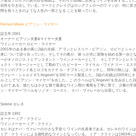
ン製造プロセスのあらゆる側面は、それら の品種に忠実なワインを生産すること
自性を引き出し ている。マークとクレイグはロングフェローのワ インが、特に皆
間を祝うときのような人生の一部となる ことを願っている。
Peirson Meyer ピアソン・マイヤー
設立年:2001
オーナー:ピアソン夫妻&マイヤー夫妻
ワインメーカー:ロビー・マイヤー
2001年のある春の夜に2組の夫婦、ア ランとレスリー・ピアソン、ロビーとシャ
来に ついて語り合っていた。そしてその夜が、彼 らが共に冒険を始める第一歩とな
ーがオノロジス トとアシスタント・ワインメーカーとして、 そしてアランとレスリー
ェクト・マネージャーとし て勤めていたピーター・マイケル・ワイナ リー・エステ
ワインのブランド名とロゴをカクテ ル・ナプキンにスケッチし、同年の秋には、 最
ヴァレー・シャルドネ“L’Angevin”を300 ケース製造した。2組の夫婦は2005年にオリ 
ル として“ピアソン・マイヤー”を出した。こ のラベルは“L’Angevin”を生み出し
もので ある。彼たちは小さな畑で最適なワイン用の 葡萄を丁寧に育て、少量の手造
ン・マイヤー”ラベルをソノマ・コースト、 ナパ・ヴァレーから出荷している。
Selene セレネ
設立年:1991
オーナー:ミア・クライン
ワインメーカー:ミア・クライン
セレネはナパ・ヴァレーの小さな手造り ワインの生産者である。セレネのワイン
ミア・クラ インによる個性的なワインとなっている。 ミア・クラインは1983年にU