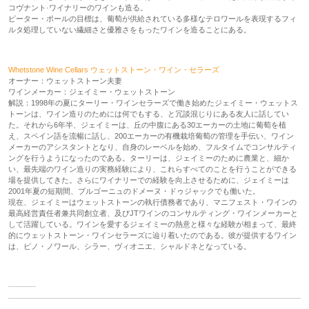
コヴナント·ワイナリーのワインも造る。
ピーター・ポールの目標は、葡萄が供給されている多様なテロワールを表現するフィ
ルタ処理していない繊細さと優雅さをもったワインを造ることにある。
Whetstone Wine Cellars ウェットストーン・ワイン・セラーズ
オーナー：ウェットストーン夫妻
ワインメーカー：ジェイミー・ウェットストーン
解説：1998年の夏にターリー・ワインセラーズで働き始めたジェイミー・ウェットス
トーンは、ワイン造りのためには何でもする、と冗談混じりにある友人に話してい
た。それから6年半、ジェイミーは、丘の中腹にある30エーカーの土地に葡萄を植
え、スペイン語を流暢に話し、200エーカーの有機栽培葡萄の管理を手伝い、ワイン
メーカーのアシスタントとなり、自身のレーベルを始め、フルタイムでコンサルティ
ングを行うようになったのである。ターリーは、ジェイミーのために農業と、細か
い、最先端のワイン造りの実務経験により、これらすべてのことを行うことができる
場を提供してきた。さらにワイナリーでの経験を向上させるために、ジェイミーは
2001年夏の短期間、ブルゴーニュのドメーヌ・ドゥジャックでも働いた。
現在、ジェイミーはウェットストーンの執行債務者であり、マニフェスト・ワインの
最高経営責任者兼共同創立者、及びJTワインのコンサルティング・ワインメーカーと
して活躍している。ワインを愛するジェイミーの熱意と様々な経験が相まって、最終
的にウェットストーン・ワインセラーズに辿り着いたのである。彼が提供するワイン
は、ピノ・ノワール、シラー、ヴィオニエ、シャルドネとなっている。
ワイ
ンと