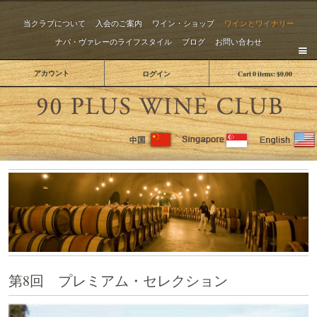
当クラブについて
入会のご案内
ワイン・ショップ
ワインとワイナリー
ナパ・ヴァレーのライフスタイル
ブログ
お問い合わせ
アカウント
ログイン
Cart
0
items:
$0.00
The 
第8回 プレミアム・セレクション