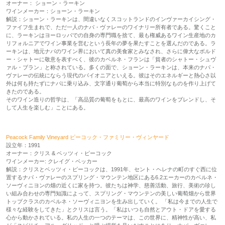
オーナー： ショーン・ラーキン
ワインメーカー：ショーン・ラーキン
解説：ショーン・ラーキンは、間違いなくスコットランドのインヴァーカイシング・
ファイフ生まれで、ただ一人のナパ・ヴァレーのワイナリー所有者である。驚くこと
に、ラーキンはヨーロッパでの自身の専門職を捨て、最も権威あるワイン生産地のカ
リフォルニアでワイン事業を営むという長年の夢を果たすことを選んだのである。ラ
ーキンは、地元ナパのワイン界において真の美食家とみなされ、さらに偉大なボルド
ー・シャトーに敬意を表すべく、彼のカベルネ・フランは「貧者のシャトー・シュヴ
ァル・ブラン」と称されている。多くの面で、ショーン・ラーキンは、本来のナパ・
ヴァレーの伝統にならう現代のパイオニアといえる。彼はそのエネルギーと熱心さ以
外は何も持たずにナパに乗り込み、文字通り葡萄から本当に特別なものを作り上げて
きたのである。
そのワイン造りの哲学は、「高品質の葡萄をもとに、最高のワインをブレンドし、そ
して人生を楽しむ」ことにある。
Peacock Family Vineyard ピーコック・ファミリー・ヴィンヤード
設立年：1991
オーナー：クリス & ベッツィ・ピーコック
ワインメーカー: クレイグ・ベッカー
解説：クリスとベッツィ・ピーコックは、1991年、セント・ヘレナの町のすぐ西に位
置するナパ・ヴァレーのスプリング・マウンテン地区にある6.2エーカーのカベルネ・
ソーヴィニヨンの畑の近くに家を持つ。彼たちは神学、慈善活動、旅行、美術の珍し
い組み合わせの専門知識によって、スプリング・マウンテンの美しい葡萄畑から世界
トップクラスのカベルネ・ソーヴィニヨンを生み出していく。 「私は今までの人生で
様々な経験をしてきた」とクリスは言う。「私はいつも自然とアウト・ドアを愛する
心から動かされている。私の人生の一つのテーマは、この世界に、精神性が高い、私