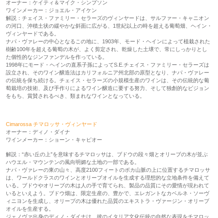
オーナー：ケイティ＆マイク・シンプソン
ワインメーカー：ジョエル・アイケン
解説：チェイス・ファミリー・セラーズのヴィンヤードは、サルファー・キャニオン
の河口、沖積土状の緩やかな斜面に広がる、1世紀以上の時を超える葡萄畑、ヘイン・
ヴィンヤードである。
ナパ・ヴァレーの中心となるこの地に、1903年、モード・ヘインによって植栽された
樹齢100年を超える葡萄の木が、よく剪定され、乾燥した土壌で、常にしっかりとし
た個性的なジンファンデルを作っている。
1998年にモード・ヘインの直系子孫によってS.E.チェイス・ファミリー・セラーズは
設立され、そのワイン醸造法はカリフォルニア州北部の原型となり、ナパ・ヴァレー
の伝統を保ち続ける。チェイス・セラーズの小規模生産のワインは、その伝統的な葡
萄栽培の技術、及び手作りによるワイン醸造に要する努力、そして独創的なビジョン
をもち、賞賛されるべき、類まれなワインとなっている。
Cimarossa チマロッサ・ヴィンヤード
オーナー：ディノ・ダイナ
ワインメーカー：ショーン・キャピオー
解説：“赤い丘の上”を意味するチマロッサは、ブドウの段々畑とオリーブの木が並ぶ
ハウエル・マウンテンの風向明媚な土地の一部である。
ナパ・ヴァレーの東の山々、高度2100フィートのボカ山脈の上に位置するチマロッサ
は、ワールドクラスのワインとオリーブオイルを生成する理想的な立地条件を備えて
いる。ブドウやオリーブの木は人の手で育てられ、製品の品質にその愛情が現われて
いるといえよう。ブドウ畑は、限定生産の、豊かで、エレガントなカベルネ・ソーヴ
ィニヨンを生成し、オリーブの木は優れた品質のエキストラ・ヴァージン・オリーブ
オイルを生産する。
ジェノヴァ出身のディノ・ダイナは、彼のイタリア文化伝統の自然な表現をチマロッ