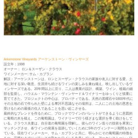
Arkenstone Vineyards アーケンストーン・ヴィンヤーズ
設立年：1998
オーナー： ロン＆スーザン・クラウス
ワインメーカー: サム・カプラン
解説：アーケンストーンは、ロンとスーザン・クラウスの家族や友人に対する愛、土
地に対する深い敬意、生涯持ち続けるワインの楽しみを兼ね備え、映し出しているヴ
ィンヤーズである。20年間以上に亘り、二人は農業の設計、構築、ワイン、植栽の細
部を監督し、ハウエル・マウンテン・ヴィンヤード＆ワイナリーをゆっくりと慎重に
育ててきた。プロジェクトの中心は、プロパティである。天然の黒曜石や1800年代に
その土地の石で作られた壁による摩訶不思議なその場所は、二人にこの土地の恩恵を
受けるための最後の住人であることを思い起こさせる。
最終的なブレンドを作るために、ブロックでワインのパレットができるように意図的
に葡萄の木を植え、この葡萄園は、ワイナリーで行う様ざまな選択を導く助けをして
いる。クラウス夫妻は、自分達の葡萄園を理解し、彼らのワイン造りの技術を果実に
マッチングさせ、各ワインの発展を追跡していくために5年のヴィンテージ期間をかけ
ている。現在ワインメーカー、サム・カプランと共に、明らかにその葡萄園の特徴を