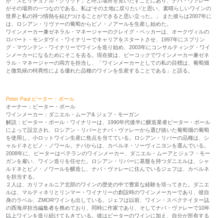
が「スピリチュアル・グリッド」と呼ぶ場所を見いだすことにあり、ナパ・ヴァレー
がその場所の一つなのである。私は‘その土地に戻りたい’と思い、素晴らしいワインの
世界と私の持つ情熱を結びつけることができると思い立った。」 また彼らは2007年に
は、ロシアン・リヴァーの葡萄からピノ・ノアールを生産し始めた。
ワインメーカー兼ゼネラル・マネージャーのクレイグ・ベッカーは、オークヴィルの
ロバート・モンダヴィ・ワイナリーでキャリアをスタートさせ、1997年にスプリン
グ・マウンテン・ワイナリーでワインを造り始め、2003年にコンサルティング・ワイ
ンメーカーになるためにそこを去る。現在彼は、ピーコックでワインメーカー兼ゼネ
ラル・マネージャーの両方を担当し、「ワインメーカーとしての私の目標は、葡萄畑
と微気候の特異性による優れた品種のワインを生産することである」と語る。
Peter Paul ピーター・ポール
オーナー：ピーター・ポール
ワインメーカー：ダニエル・ムーア& ジェフ・モーガン
解説：ピーター・ポール・ワイナリーは、1990年代後半に醸造業者ピーター・ポール
によって設立され、ロシアン・リバーとナパ・ヴァレーから選び抜いた葡萄畑の葡萄
を使用し、小ロットワイン生産に焦点を当てている。ロシアン・リバーの品種は、シ
ャルドネとピノ・ノワール。ナパからは、カベルネ・ソーヴィニヨンを選んでいる。
2008年に、ピーターはベテランのワインメーカー、ダニエル・ムーアとジェフ・モー
ガンを雇い、ワイン造りを任せた。ロシアン・リバーに基盤を持つダニエルは、シャ
ルドネとピノ・ノワールを醸造し、ナパ・ヴァレーに住んでいるジェフは、カベルネ
を担当する。
２人は、カリフォルニア北部のワインの歴史の中で豊富な経験を培ってきた。ダニエ
ルは、マルティネリとリンマー・ワイナリーの創設時のワインメーカーであり、彼自
身のラベル、ZMORワインも出している。ジェフは以前、ワイン・スペクテイター誌
の西海岸担当編集者を務めており、同時に作家であり、そしてナパ・ヴァレーで10年
以上ワインを造り続けてもきている。彼はピーターのワインに加え、自分が所有する