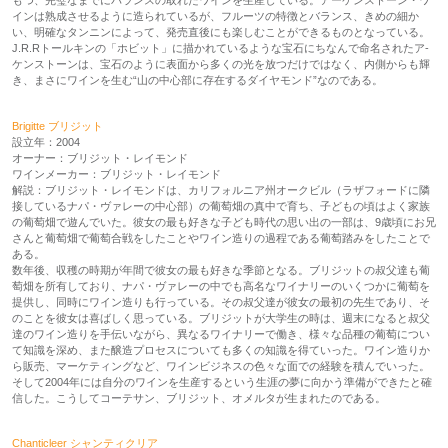
もつ、完璧なまでにバランスの取れたワインを生産している。アーケンストーン・ワ
インは熟成させるように造られているが、フルーツの特徴とバランス、きめの細か
い、明確なタンニンによって、発売直後にも楽しむことができるものとなっている。
J.R.Rトールキンの「ホビット」に描かれているような宝石にちなんで命名されたア-
ケンストーンは、宝石のように表面から多くの光を放つだけではなく、内側からも輝
き、まさにワインを生む“山の中心部に存在するダイヤモンド”なのである。
Brigitte ブリジット
設立年：2004
オーナー：ブリジット・レイモンド
ワインメーカー：ブリジット・レイモンド
解説：ブリジット・レイモンドは、カリフォルニア州オークビル（ラザフォードに隣
接しているナパ・ヴァレーの中心部）の葡萄畑の真中で育ち、子どもの頃はよく家族
の葡萄畑で遊んでいた。彼女の最も好きな子ども時代の思い出の一部は、9歳頃にお兄
さんと葡萄畑で葡萄合戦をしたことやワイン造りの過程である葡萄踏みをしたことで
ある。
数年後、収穫の時期が年間で彼女の最も好きな季節となる。ブリジットの叔父達も葡
萄畑を所有しており、ナパ・ヴァレーの中でも高名なワイナリーのいくつかに葡萄を
提供し、同時にワイン造りも行っている。その叔父達が彼女の最初の先生であり、そ
のことを彼女は喜ばしく思っている。ブリジットが大学生の時は、週末になると叔父
達のワイン造りを手伝いながら、異なるワイナリーで働き、様々な品種の葡萄につい
て知識を深め、また醸造プロセスについても多くの知識を得ていった。ワイン造りか
ら販売、マーケティングなど、ワインビジネスの色々な面での経験を積んでいった。
そして2004年には自分のワインを生産するという生涯の夢に向かう準備ができたと確
信した。こうしてコーテサン、ブリジット、オメルタが生まれたのである。
Chanticleer シャンティクリア