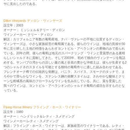
サに見出したのである。
Dillon Vineyards ディロン・ヴィンヤーズ
設立年：2003
オーナー： ミッシェル＆テリー・ディロン
ワインメーカー: テリー・ディロン
解説：カリフォルニア有数の葡萄産地、ナパ・ヴァレーの平地に位置するディロン・
ヴィンヤーズは、小さな家族経営の葡萄園である。彼らのワインは、地域の気候や30
年に亘り耕した土地の特徴をあらわすヨントビル・アペラシオンの果物のみで造られ
ている。20年の間、彼らの葡萄は地元のスパークリング・ワインと受賞歴のある素晴
らしいシャルドネに貢献してきた。そして2003年、初めて独自のヴィンテージを瓶詰
めする。サンパブロ湾からの涼しい夏の風と谷底の豊かな沖積土は、彼らが生産する2
つのシャルドネのスタイルを可能とする独特の葡萄作りに適した組み合わせである。
フレンチオーク樽での伝統的な発酵は、バニラ、スパイス、スモークのタッチで、ま
ろやかで滑らかなワインを、ステンレス鋼の発酵スタイルは、さわやかな酸味とクリ
ーンな柑橘系の風味のフローラルなワインを生み出している。共に、賞を受賞した
我々のワインは、ヨントビル・アペラシオンのシャルドネ葡萄の成功を示すものとな
っている。
Flying Horse Winery フライング・ホース・ワイナリー
設立年：1980
オーナー： ヘンドリック＆レティ・スメディング
ワインメーカー:レティ・スメディング
解説：フライング・ホース・ワイナリーは、家族経営のワイナリーである。レティ・