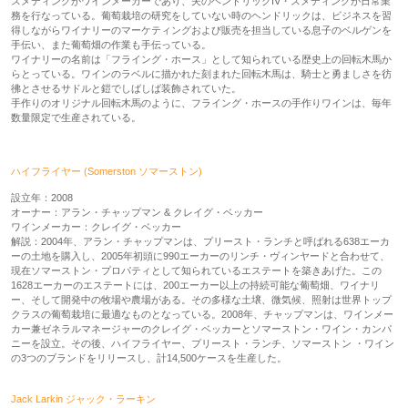
スメディングがワインメーカーであり、夫のヘンドリックIV・スメディングが日常業
務を行なっている。葡萄栽培の研究をしていない時のヘンドリックは、ビジネスを習
得しながらワイナリーのマーケティングおよび販売を担当している息子のベルゲンを
手伝い、また葡萄畑の作業も手伝っている。
ワイナリーの名前は「フライング・ホース」として知られている歴史上の回転木馬か
らとっている。ワインのラベルに描かれた刻まれた回転木馬は、騎士と勇ましさを彷
彿とさせるサドルと鎧でしばしば装飾されていた。
手作りのオリジナル回転木馬のように、フライング・ホースの手作りワインは、毎年
数量限定で生産されている。
ハイフライヤー (Somerston ソマーストン)
設立年：2008
オーナー：アラン・チャップマン & クレイグ・ベッカー
ワインメーカー：クレイグ・ベッカー
解説：2004年、アラン・チャップマンは、プリースト・ランチと呼ばれる638エーカ
ーの土地を購入し、2005年初頭に990エーカーのリンチ・ヴィンヤードと合わせて、
現在ソマーストン・プロパティとして知られているエステートを築きあげた。この
1628エーカーのエステートには、200エーカー以上の持続可能な葡萄畑、ワイナリ
ー、そして開発中の牧場や農場がある。その多様な土壌、微気候、照射は世界トップ
クラスの葡萄栽培に最適なものとなっている。2008年、チャップマンは、ワインメー
カー兼ゼネラルマネージャーのクレイグ・ベッカーとソマーストン・ワイン・カンパ
ニーを設立。その後、ハイフライヤー、プリースト・ランチ、ソマーストン ・ワイン
の3つのブランドをリリースし、計14,500ケースを生産した。
Jack Larkin ジャック・ラーキン