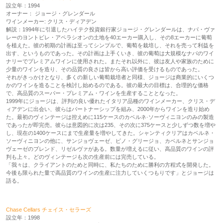
設立年：1994
オーナー： ジョージ・グレンダール
ワインメーカー: クリス・ディアデン
解説：1994年に引退したハイテク投資銀行家ジョージ・グレンダールは、ナパ・ヴァ
レーのヨントビレ・アペラシオンの土地を40エーカー購入し、その8エーカーに葡萄
を植えた。彼の初期の計画は至ってシンプルで、葡萄を栽培し、それを売って利益を
出す、というものであった。その計画は上手くいき、彼の葡萄は大規模なナパのワイ
ナリーでプレミアムワインに使用された。またそれ以外に、彼は友人や家族のために
少量のワインを造り、その品質の良さは皆から高い評価を受けるものであった。
それがきっかけとなり、多くの新しい葡萄栽培者と同様、ジョージは商業的にいくつ
かのワインを造ることを検討し始めるのである。彼の最大の目標は、合理的な価格
で、高品質のスーパー・プレミアム・ワインを生産することとなった。
1999年にジョージは、評判の良い優れたイタリア品種のワインメーカー、クリス・デ
ィアデンに出会い、彼らはパートナーシップを組み、2000年からワインを造り始め
た。最初のヴィンテージは控えめに115ケースのカベルネ·ソーヴィニヨンのみの製造
であったが即完売。彼らは意図的に次は235、その次に375ケースと少しずつ数を増や
し、現在の1400ケースにまで生産量を増やしてきた。シャンティクリアはカベルネ・
ソーヴィニヨンの他に、サンジョヴェーゼ、ピノ・グリージョ、カベルネとサンジョ
ヴェーゼのブレンド、リゼルヴァがある。数量が増えるに従い、高品質のワインの評
判も上々。どのヴィンテージも次の生産前には完売している。
「我々は、クライアントのためと同時に、私たちのために勝利の方程式を開発した。
今後も限られた量で高品質のワインの生産に注力していくつもりです」とジョージは
語る。
Chase Cellars チェイス・セラーズ
設立年：1998