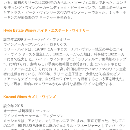
いる。最初のリリースは2004年のカベルネ・ソーヴィニヨンであった。コンサ
ル ティング・ワインメーカーはディック・ピーターソンで、以前はボーリュー
とアトラス・ ピーク・ヴィンヤーズヴのワインメーカーであった。ミッチ・ホ
ーキンスが葡萄園のマ ネージャーを務める。
Hyde Estate Winery ハイド・エステート・ワイナリー
設立年:2009 オーナー:ハイド・ファミリー
ワインメーカー:アルベルト・ロドリゲス
ラリー・ハイドは、1979年にカーネロス・ナパ・ヴァレー地区の中心にハイ
ド・ヴィ ンヤーズを設立した。100エーカーだった畑は、時を経て192エーカ
ーにまで拡大し た。ハイド・ヴィンヤーズは「カリフォルニア葡萄畑のトップ
5」に挙げられ、素晴 らしい手腕の葡萄園と称賛され、主にシャルドネとピ
ノ・ノアールはよく知られてお り、高い評価を持つナパやソノマのワイン生産
者に提供されている。2009年、ラリー と息子達は、少量ながら自身のピノ・
ノアールをデビューさせ、自分達のワイナリー を所有するという夢を叶えた。
そして現在、独自のテロワールからの多様な品種のワ インを紹介する。
Kazumi Wines カズミ・ワインズ
設立年:2015
オーナー:坂崎和美ミッシェル
ワインメーカー:ケール・アンダーソン
ミッシェルは、アメリカ、カリフォルニアで生まれ、東京で育った。そしてこ
の11年、90 PLUS WINE CLUBのジェネラル・マネージャーとしてナパ・ヴァ