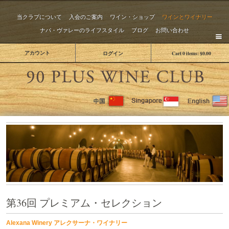
当クラブについて
入会のご案内
ワイン・ショップ
ワインとワイナリー
ナパ・ヴァレーのライフスタイル
ブログ
お問い合わせ
アカウント
ログイン
Cart
0
items:
$0.00
The 
第36回 プレミアム・セレクション
Alexana Winery アレクサーナ・ワイナリー