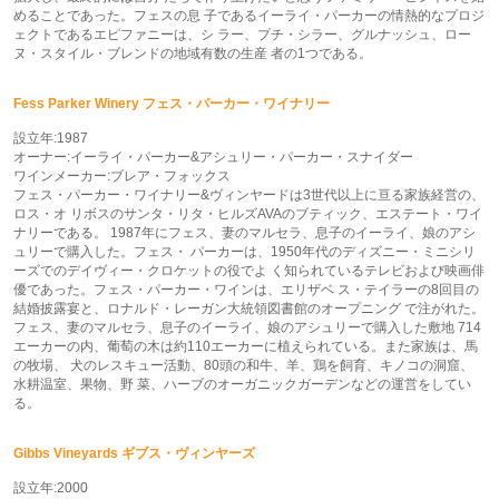
めることであった。フェスの息 子であるイーライ・パーカーの情熱的なプロジ
ェクトであるエピファニーは、シ ラー、プチ・シラー、グルナッシュ、ロー
ヌ・スタイル・ブレンドの地域有数の生産 者の1つである。
Fess Parker Winery フェス・パーカー・ワイナリー
設立年:1987
オーナー:イーライ・パーカー&アシュリー・パーカー・スナイダー
ワインメーカー:ブレア・フォックス
フェス・パーカー・ワイナリー&ヴィンヤードは3世代以上に亘る家族経営の、
ロス・オ リボスのサンタ・リタ・ヒルズAVAのブティック、エステート・ワイ
ナリーである。 1987年にフェス、妻のマルセラ、息子のイーライ、娘のアシ
ュリーで購入した。フェス・ パーカーは、1950年代のディズニー・ミニシリ
ーズでのデイヴィー・クロケットの役でよ く知られているテレビおよび映画俳
優であった。フェス・パーカー・ワインは、エリザベ ス・テイラーの8回目の
結婚披露宴と、ロナルド・レーガン大統領図書館のオープニング で注がれた。
フェス、妻のマルセラ、息子のイーライ、娘のアシュリーで購入した敷地 714
エーカーの内、葡萄の木は約110エーカーに植えられている。また家族は、馬
の牧場、 犬のレスキュー活動、80頭の和牛、羊、鶏を飼育、キノコの洞窟、
水耕温室、果物、野 菜、ハーブのオーガニックガーデンなどの運営をしてい
る。
Gibbs Vineyards ギブス・ヴィンヤーズ
設立年:2000