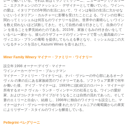
レーで働いている。それ以 前はミラノでミッソーニ、ニューヨークでアルマー
ニ・エクスチェンジのファッション・ デザイナーとして働いていた。ワインへ
の愛は、イタリアでの5年間の生活において、ワ インは毎日の生活に欠かせな
いというイタリアン・カルチャーに影響を受けたことによ る。ワインの仕事に
関わってミッシェルは何百ものワイナリーを訪れ、世界中の素晴らし いワイン
を数え切れないほど試飲してきた。そして自然の成り行きとして、自身のワイ
ン を造ることを夢見始めたのである。2015年、家族ぐるみの付き合いをして
いるペレー家か ら、彼らのラザフォードのヴィンヤードで育った最高級のソー
ヴィニヨン・ブランの葡萄 を提供してもらえる事となり、ミッシェルはこの大
いなるチャンスを活かしKazumi Wines を造りあげた。
Miner Family Winery マイナー・ファミリー・ワイナリー
設立年:1998 オーナー:デイヴ・マイナー
ワインメーカー:ゲーリー・ブルックマン
マイナー・ファミリー・ワイナリーは、ナパ・ヴァレーの中心部にあるオーク
ヴィル の東の丘にある家族経営のワイナリーである。ソフトウェア業界で何年
か働いた後、 デイブ・マイナーは、1993年に(故)叔父のロバート・マイナーが
所有するオーク ヴィル・ランチ・ヴィンヤーズの社長となる。ワインの愛好
家、およびコレクターの デイブがそうなることは自然の流れであった。そして
妻のエミリーと出会い、結婚 し、1996年に独自のワイナリーを設立した。マ
イナーはナパ・ヴァレーやその他の優 れたカリフォルニアの葡萄園からの果実
によりリザーブ・スタイルのワインを醸造している。
Pellegrini ペレグリーニ