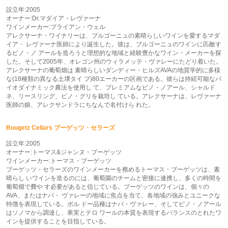
設立年:2005
オーナー:Dr.マダイア・レヴァーナ
ワインメーカー:ブライアン・ウェル
アレクサーナ・ワイナリーは、ブルゴーニュの素晴らしいワインを愛するマダ
イア・ レヴァーナ医師により誕生した。彼は、ブルゴーニュのワインに匹敵す
るピノ・ノ アールを造ろうと理想的な地域と経験豊かなワイン・メーカーを探
した。そして2005年、オレゴン州のウィラメッテ・ヴァレーにたどり着いた。
アレクサーナの葡萄畑は 素晴らしいダンディー・ヒルズAVAの地質学的に多様
な(18種類の異なる土壌タイ プ)80エーカーの区画である。彼らは持続可能なバ
イオダイナミック農法を使用し て、プレミアムなピノ・ノアール、シャルド
ネ、リースリング、ピノ・グリを栽培し ている。アレクサーナは、レヴァーナ
医師の娘、アレクサンドラにちなんで名付けら れた。
Bougetz Cellars ブーゲッツ・セラーズ
設立年:2005
オーナー:トーマス&ジャンヌ・ブーゲッツ
ワインメーカー:トーマス・ブーゲッツ
ブーゲッツ・セラーズのワインメーカーを務めるトーマス・ブーゲッツは、素
晴らし いワインを造るのには、葡萄園のチームと密接に連携し、多くの時間を
葡萄畑で費や す必要があると信じている。ブーゲッツのワインは、個々の
AVA、またはナパ・ ヴァレーの地域に焦点を当て、各地域の強みとユニークな
特徴を表現している。ボル ドー品種はナパ・ヴァレー、そしてピノ・ノアール
はソノマから調達し、果実とテロ ワールの本質を表現するバランスのとれたワ
インを提供することを目指している。