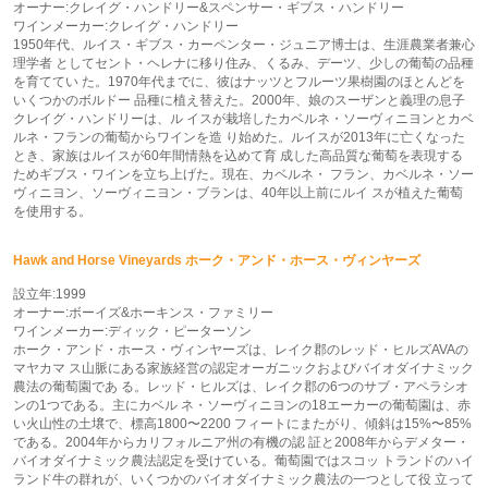
オーナー:クレイグ・ハンドリー&スペンサー・ギブス・ハンドリー
ワインメーカー:クレイグ・ハンドリー
1950年代、ルイス・ギブス・カーペンター・ジュニア博士は、生涯農業者兼心
理学者 としてセント・ヘレナに移り住み、くるみ、デーツ、少しの葡萄の品種
を育ててい た。1970年代までに、彼はナッツとフルーツ果樹園のほとんどを
いくつかのボルドー 品種に植え替えた。2000年、娘のスーザンと義理の息子
クレイグ・ハンドリーは、ル イスが栽培したカベルネ・ソーヴィニヨンとカベ
ルネ・フランの葡萄からワインを造 り始めた。ルイスが2013年に亡くなった
とき、家族はルイスが60年間情熱を込めて育 成した高品質な葡萄を表現する
ためギブス・ワインを立ち上げた。現在、カベルネ・ フラン、カベルネ・ソー
ヴィニヨン、ソーヴィニヨン・ブランは、40年以上前にルイ スが植えた葡萄
を使用する。
Hawk and Horse Vineyards ホーク・アンド・ホース・ヴィンヤーズ
設立年:1999
オーナー:ボーイズ&ホーキンス・ファミリー
ワインメーカー:ディック・ピーターソン
ホーク・アンド・ホース・ヴィンヤーズは、レイク郡のレッド・ヒルズAVAの
マヤカマ ス山脈にある家族経営の認定オーガニックおよびバイオダイナミック
農法の葡萄園であ る。レッド・ヒルズは、レイク郡の6つのサブ・アペラシオ
ンの1つである。主にカベル ネ・ソーヴィニヨンの18エーカーの葡萄園は、赤
い火山性の土壌で、標高1800〜2200 フィートにまたがり、傾斜は15%〜85%
である。2004年からカリフォルニア州の有機の認 証と2008年からデメター・
バイオダイナミック農法認定を受けている。葡萄園ではスコッ トランドのハイ
ランド牛の群れが、いくつかのバイオダイナミック農法の一つとして役 立って