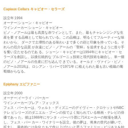
Capiaux Cellars キャピオー・セラーズ
設立年:1994
オーナー:ショーン・キャピオー
ワインメーカー:ショーン・キャピオー
ピノ・ノアールは最も高貴な赤ワインとして、また、最もチャレンジングな生
産を要 する品種として知られている。この品種は、明るくてフルーティーな味
わいから、 ダークで土壌性のある味わいまで多くの顔と印象を持っている。そ
れらの厄介な品質 が永遠にピノ・ノアールの「聖杯」を追求するように造り手
を奮い立たせるのであ る。ショーン・キャピオーは1994年にキャピオー・セ
ラーズを創設し、以後伝統的な ブルゴーニュ技術と現代技術を融合し、単一畑
のピノ・ノアールの生産に打ち込んで きている。オールド・ヴァイン・ピノ・
ノアール2018は、ロシアン・リバーで1971年 に植えられた最も古い植栽の葡
萄畑からなる。
Epiphany エピファニー
設立年:2000
オーナー:イーライ・パーカー
ワインメーカー:ブレア・フォックス
フェス・パーカーは、ウォルト・ディズニーのデイヴィー・クロケットやNBC
テレ ビシリーズのダニエル・ブーンの役でよく知られている映画・テレビの俳
優であっ た。彼は1988年にサンタ・バーバラ郡に714エーカーの牧場を購入
し、フェス・パー カー・ワイナリーを設立。彼の夢は、将来の世代が継いで、
拡大し、最終的には自分 たちで作り上げたいと思うファミリー・ビジネスを始