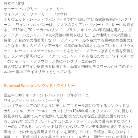
設立年:1973
オーナー:ペレグリーニ・ファミリー
ワインメーカー:チャーリー・ファウロー
オリヴェット・レーン・ヴィンヤードで4世代続いている家族所有のペレグリ
ーニ・ ワイン・カンパニーは、ソノマのロシアン・リバー・ヴァレーに位置す
る。1973年に 70エーカーのリンゴ、プラム、オリーブの果樹園を購入し、ピ
ノ・ノアールとシャル ドネの2品種の葡萄を植えた。この地域でその2品種に
特化した初めての葡萄園とな り、ピノ・ノアールを栽培する最初の葡萄園の1
つとなる。多くのピノ・ノアール生 産者の葡萄の源ともなっている。オリヴェ
ット・レーン・エステートのシャルドネと ピノ・ノアールは多くの賞を受賞し
た。ソノマで最高のピノ・ノアールとシャルドネ を造るために、ワインメーカ
ーのチャーリー・ファウローと共にペレグリーニの昔の
職人技によるワイン醸造法を採用する。品質と明確なテロワールが全てのボト
ルの一 番のプライオリティとなっている。
Renwood Winery レンウッド・ワイナリー
設立年:1993 オーナー:アレハンドロ・ブルゲローニ
ワインメーカー:ジョー・シーベル
北カリフォルニアの絵のように美しいアマドール郡に位置するレンウッドは、
カリ フォルニアのゴールド・カントリー(1848年頃にカリフォルニアに新しく
発見された 金鉱で人々が殺到した土地)のなだらかな丘と急流に囲まれてい
る。1993年に設立さ れ、今日ではシエラ・フットヒルズで最も有名なワイナ
リーの1つである。レンウッ ドは古くからジンファンデル栽培が盛んであった
産地で、その土地を表現するワイン を製造している。目標は、親しみやすく、
美味しく、五感に訴える世界クラスのワイ ンを造り、同時にそれらが成長した